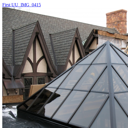
First UU_IMG_0415